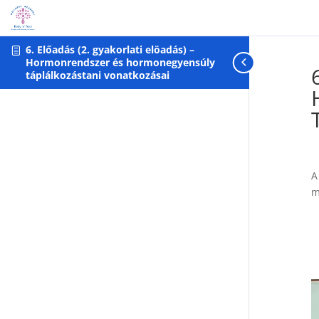
Warning: foreach() argument must be of type array|object, null gi
6. Előadás (2. gyakorlati elöadás) –
Hormonrendszer és hormonegyensúly
táplálkozástani vonatkozásai
A
m