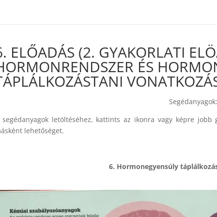
ven in /var/www/html/wp-content/plugins/sfwd-lms/includes/course-g
6. ELŐADÁS (2. GYAKORLATI ELÖ
HORMONRENDSZER ÉS HORMO
TÁPLÁLKOZÁSTANI VONATKOZÁS
Segédanyagok
 segédanyagok letöltéséhez, kattints az ikonra vagy képre job
ásként lehetőséget.
6. Hormonegyensúly táplálkozás