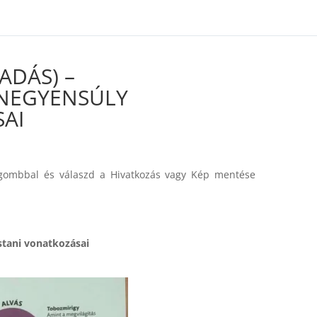
rid/includes/class-utilities.php on line 826
ADÁS) –
NEGYENSÚLY
AI
:
b gombbal és válaszd a Hivatkozás vagy Kép mentése
tani vonatkozásai